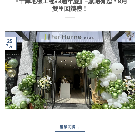
『千輝地板工程33週年慶』–感謝有您，8月
雙重回饋禮！
25
7 月
繼續閱讀
→