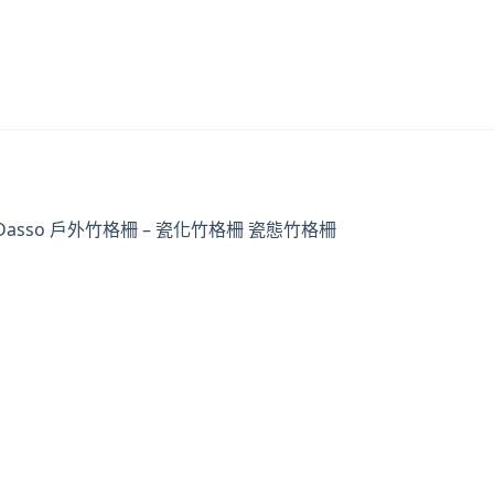
Dasso 戶外竹格柵 – 瓷化竹格柵 瓷態竹格柵