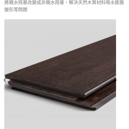
將親水羥基改變成非親水羥基，解決天然木質材料吸水膨脹
變形等問題